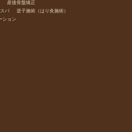
産後骨盤矯正
スパ
逆子施術（はり灸施術）
ーション