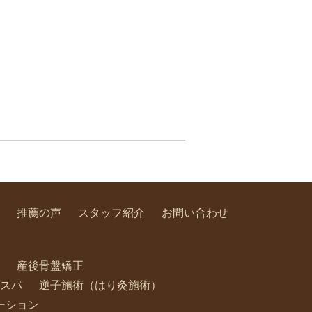
推薦の声
スタッフ紹介
お問い合わせ
産後骨盤矯正
スパ
逆子施術（はり灸施術）
ーション