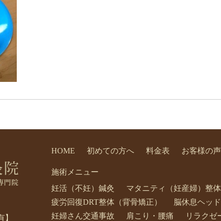
HOME
初めての方へ
料金表
お客様の声
施術メニュー
妊活（不妊）鍼灸
マタニティ（妊産婦）整体
疲労回復DRT整体（背骨矯正）
脳休息ヘッド
妊婦さん交通事故
肩こり・腰痛
リラクゼ
有】