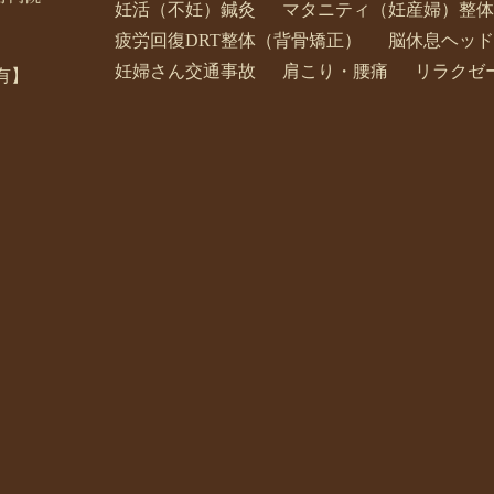
妊活（不妊）鍼灸
マタニティ（妊産婦）整体
疲労回復DRT整体（背骨矯正）
脳休息ヘッド
妊婦さん交通事故
肩こり・腰痛
リラクゼ
有】