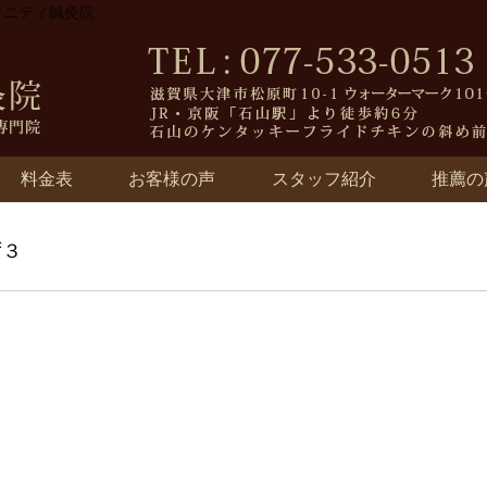
タニティ鍼灸院
料金表
お客様の声
スタッフ紹介
推薦の
ず３