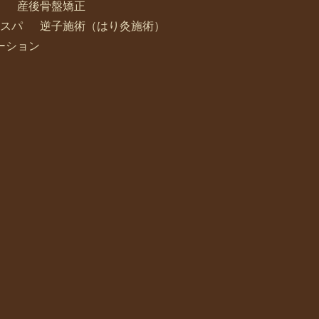
産後骨盤矯正
スパ
逆子施術（はり灸施術）
ーション