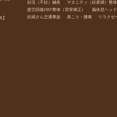
妊活（不妊）鍼灸
マタニティ（妊産婦）整体
疲労回復DRT整体（背骨矯正）
脳休息ヘッド
妊婦さん交通事故
肩こり・腰痛
リラクゼ
有】