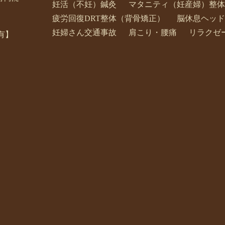
妊活（不妊）鍼灸
マタニティ（妊産婦）整体
疲労回復DRT整体（背骨矯正）
脳休息ヘッド
妊婦さん交通事故
肩こり・腰痛
リラクゼ
有】