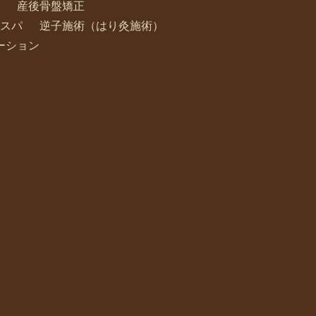
産後骨盤矯正
スパ
逆子施術（はり灸施術）
ーション