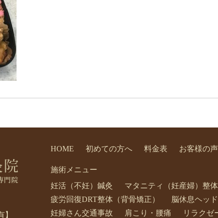
HOME
初めての方へ
料金表
お客様の声
施術メニュー
妊活（不妊）鍼灸
マタニティ（妊産婦）整体
疲労回復DRT整体（背骨矯正）
脳休息ヘッド
妊婦さん交通事故
肩こり・腰痛
リラクゼ
有】