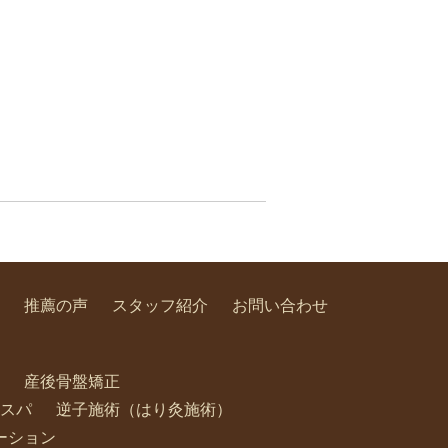
推薦の声
スタッフ紹介
お問い合わせ
産後骨盤矯正
スパ
逆子施術（はり灸施術）
ーション