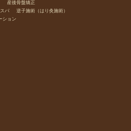
産後骨盤矯正
スパ
逆子施術（はり灸施術）
ーション