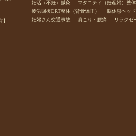
妊活（不妊）鍼灸
マタニティ（妊産婦）整体
疲労回復DRT整体（背骨矯正）
脳休息ヘッド
妊婦さん交通事故
肩こり・腰痛
リラクゼ
有】