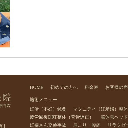
HOME
初めての方へ
料金表
お客様の声
施術メニュー
妊活（不妊）鍼灸
マタニティ（妊産婦）整体
疲労回復DRT整体（背骨矯正）
脳休息ヘッド
妊婦さん交通事故
肩こり・腰痛
リラクゼ
有】