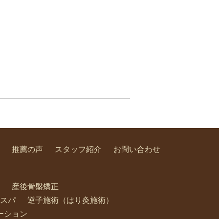
推薦の声
スタッフ紹介
お問い合わせ
産後骨盤矯正
スパ
逆子施術（はり灸施術）
ーション