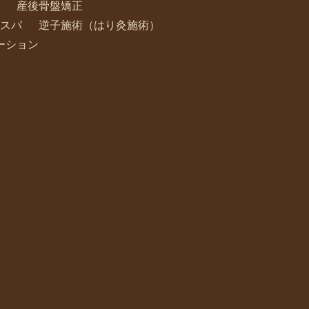
産後骨盤矯正
スパ
逆子施術（はり灸施術）
ーション