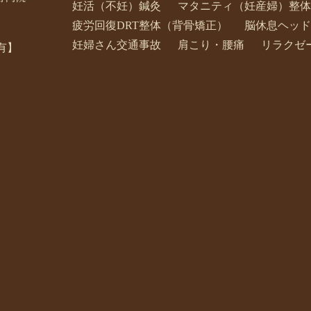
妊活（不妊）鍼灸
マタニティ（妊産婦）整体
疲労回復DRT整体（背骨矯正）
脳休息ヘッド
妊婦さん交通事故
肩こり・腰痛
リラクゼ
有】