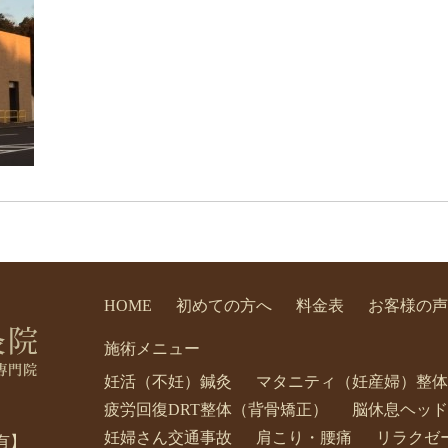
HOME
初めての方へ
料金表
お客様の声
施術メニュー
妊活（不妊）鍼灸
マタニティ（妊産婦）整体
疲労回復DRT整体（背骨矯正）
脳休息ヘッド
妊婦さん交通事故
肩こり・腰痛
リラクゼ
有】