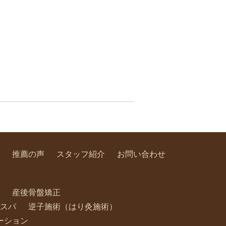
推薦の声
スタッフ紹介
お問い合わせ
産後骨盤矯正
スパ
逆子施術（はり灸施術）
ーション