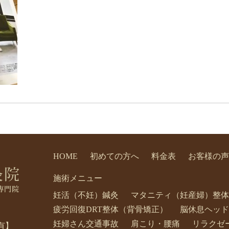
HOME
初めての方へ
料金表
お客様の声
施術メニュー
妊活（不妊）鍼灸
マタニティ（妊産婦）整体
疲労回復DRT整体（背骨矯正）
脳休息ヘッド
妊婦さん交通事故
肩こり・腰痛
リラクゼ
有】