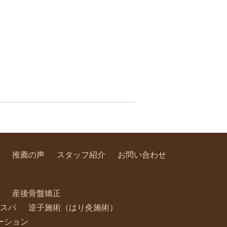
推薦の声
スタッフ紹介
お問い合わせ
産後骨盤矯正
スパ
逆子施術（はり灸施術）
ーション