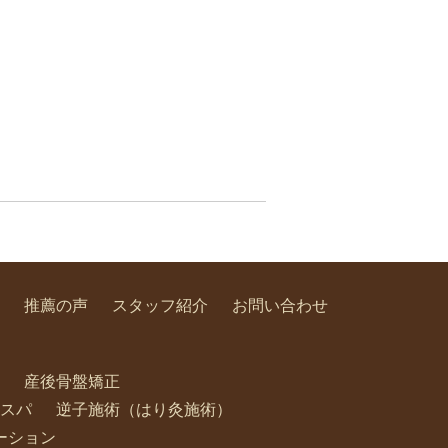
推薦の声
スタッフ紹介
お問い合わせ
産後骨盤矯正
スパ
逆子施術（はり灸施術）
ーション