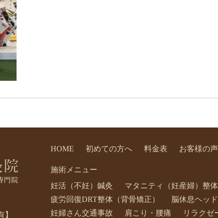
HOME
初めての方へ
料金表
お客様の声
施術メニュー
妊活（不妊）鍼灸
マタニティ（妊産婦）整体
疲労回復DRT整体（背骨矯正）
脳休息ヘッド
妊婦さん交通事故
肩こり・腰痛
リラクゼ
有】