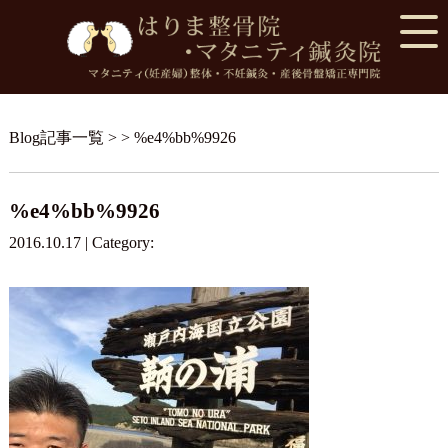
Blog記事一覧
> > %e4%bb%9926
%e4%bb%9926
2016.10.17 | Category: