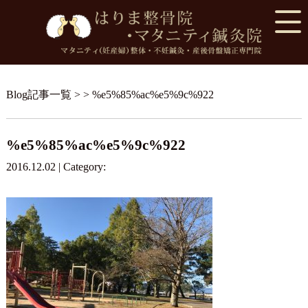
Blog記事一覧
> > %e5%85%ac%e5%9c%922
%e5%85%ac%e5%9c%922
2016.12.02 | Category: