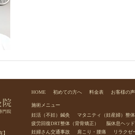
HOME
初めての方へ
料金表
お客様の声
施術メニュー
妊活（不妊）鍼灸
マタニティ（妊産婦）整体
疲労回復DRT整体（背骨矯正）
脳休息ヘッド
妊婦さん交通事故
肩こり・腰痛
リラクゼ
有】