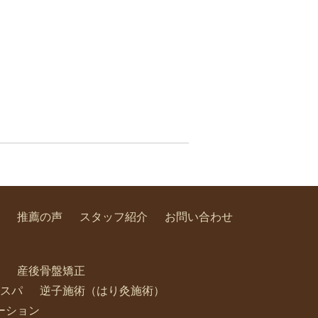
推薦の声
スタッフ紹介
お問い合わせ
産後骨盤矯正
スパ
逆子施術（はり灸施術）
ーション