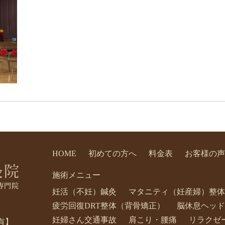
HOME
初めての方へ
料金表
お客様の声
施術メニュー
妊活（不妊）鍼灸
マタニティ（妊産婦）整体
疲労回復DRT整体（背骨矯正）
脳休息ヘッド
妊婦さん交通事故
肩こり・腰痛
リラクゼ
有】