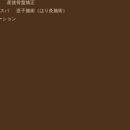
産後骨盤矯正
スパ
逆子施術（はり灸施術）
ーション