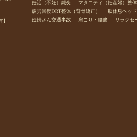
妊活（不妊）鍼灸
マタニティ（妊産婦）整体
疲労回復DRT整体（背骨矯正）
脳休息ヘッド
妊婦さん交通事故
肩こり・腰痛
リラクゼ
有】