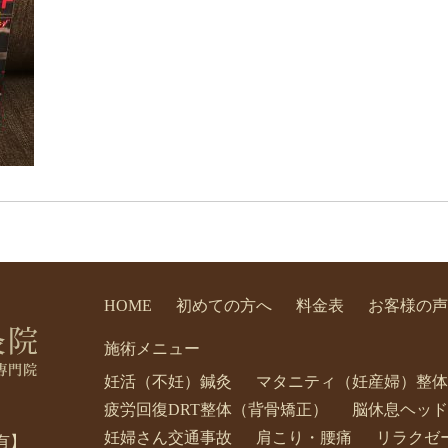
HOME
初めての方へ
料金表
お客様の声
施術メニュー
妊活（不妊）鍼灸
マタニティ（妊産婦）整体
疲労回復DRT整体（背骨矯正）
脳休息ヘッド
妊婦さん交通事故
肩こり・腰痛
リラクゼ
有】