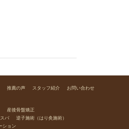
推薦の声
スタッフ紹介
お問い合わせ
産後骨盤矯正
スパ
逆子施術（はり灸施術）
ーション