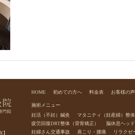
HOME
初めての方へ
料金表
お客様の声
施術メニュー
妊活（不妊）鍼灸
マタニティ（妊産婦）整体
疲労回復DRT整体（背骨矯正）
脳休息ヘッド
妊婦さん交通事故
肩こり・腰痛
リラクゼ
有】