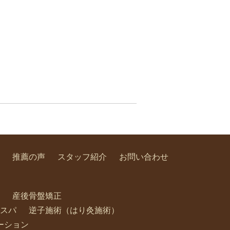
推薦の声
スタッフ紹介
お問い合わせ
産後骨盤矯正
スパ
逆子施術（はり灸施術）
ーション