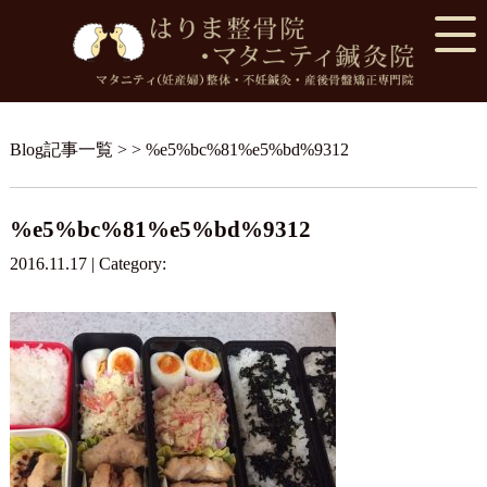
Blog記事一覧
> > %e5%bc%81%e5%bd%9312
%e5%bc%81%e5%bd%9312
2016.11.17 | Category: