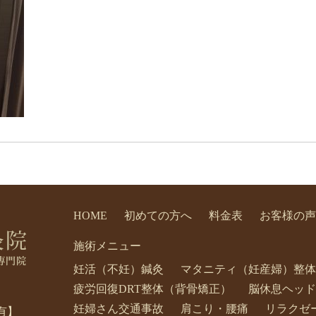
HOME
初めての方へ
料金表
お客様の声
施術メニュー
妊活（不妊）鍼灸
マタニティ（妊産婦）整体
疲労回復DRT整体（背骨矯正）
脳休息ヘッド
妊婦さん交通事故
肩こり・腰痛
リラクゼ
有】