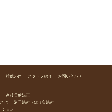
推薦の声
スタッフ紹介
お問い合わせ
産後骨盤矯正
スパ
逆子施術（はり灸施術）
ーション