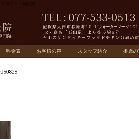
院・マタニティ鍼灸院
料金表
お客様の声
スタッフ紹介
推薦の
60825