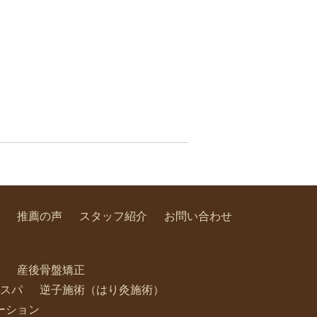
推薦の声
スタッフ紹介
お問い合わせ
産後骨盤矯正
スパ
逆子施術（はり灸施術）
ーション