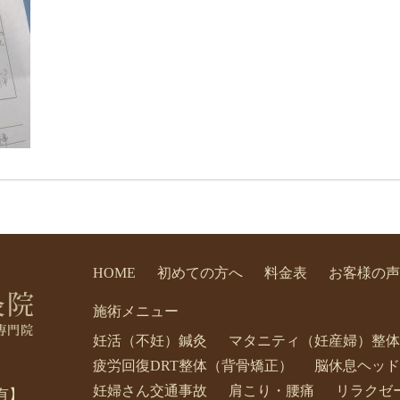
HOME
初めての方へ
料金表
お客様の声
施術メニュー
妊活（不妊）鍼灸
マタニティ（妊産婦）整体
疲労回復DRT整体（背骨矯正）
脳休息ヘッド
妊婦さん交通事故
肩こり・腰痛
リラクゼ
有】