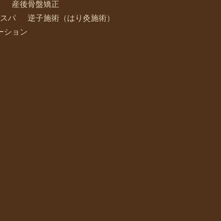
産後骨盤矯正
スパ
逆子施術（はり灸施術）
ーション