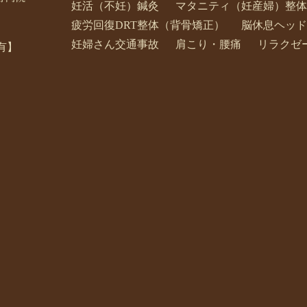
妊活（不妊）鍼灸
マタニティ（妊産婦）整体
疲労回復DRT整体（背骨矯正）
脳休息ヘッド
妊婦さん交通事故
肩こり・腰痛
リラクゼ
有】