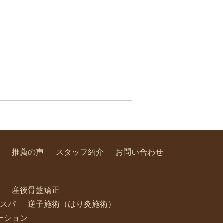
推薦の声
スタッフ紹介
お問い合わせ
産後骨盤矯正
スパ
逆子施術（はり灸施術）
ーション