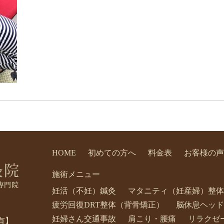
HOME
初めての方へ
料金表
お客様の声
施術メニュー
妊活（不妊）鍼灸
マタニティ（妊産婦）整体
疲労回復DRT整体（背骨矯正）
脳休息ヘッド
妊婦さん交通事故
肩こり・腰痛
リラクゼ
有】