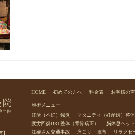
HOME
初めての方へ
料金表
お客様の声
施術メニュー
妊活（不妊）鍼灸
マタニティ（妊産婦）整体
疲労回復DRT整体（背骨矯正）
脳休息ヘッド
妊婦さん交通事故
肩こり・腰痛
リラクゼ
有】