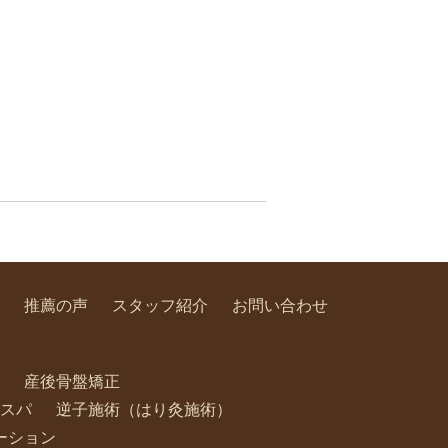
推薦の声
スタッフ紹介
お問い合わせ
産後骨盤矯正
スパ
逆子施術（はり灸施術）
ーション