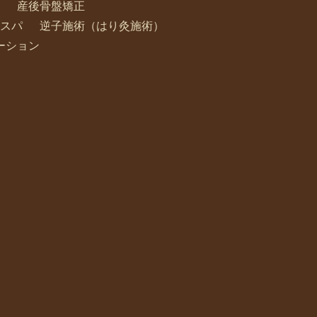
産後骨盤矯正
スパ
逆子施術（はり灸施術）
ーション