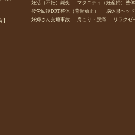
妊活（不妊）鍼灸
マタニティ（妊産婦）整体
疲労回復DRT整体（背骨矯正）
脳休息ヘッド
妊婦さん交通事故
肩こり・腰痛
リラクゼ
有】