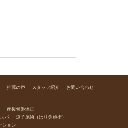
推薦の声
スタッフ紹介
お問い合わせ
産後骨盤矯正
スパ
逆子施術（はり灸施術）
ーション