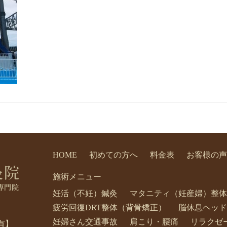
HOME
初めての方へ
料金表
お客様の声
施術メニュー
妊活（不妊）鍼灸
マタニティ（妊産婦）整体
疲労回復DRT整体（背骨矯正）
脳休息ヘッド
妊婦さん交通事故
肩こり・腰痛
リラクゼ
有】