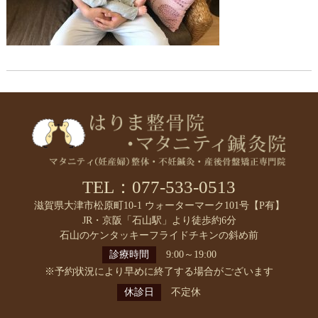
TEL：077-533-0513
滋賀県大津市松原町10-1 ウォーターマーク101号【P有】
JR・京阪「石山駅」より徒歩約6分
石山のケンタッキーフライドチキンの斜め前
診療時間
9:00～19:00
※予約状況により早めに終了する場合がございます
休診日
不定休