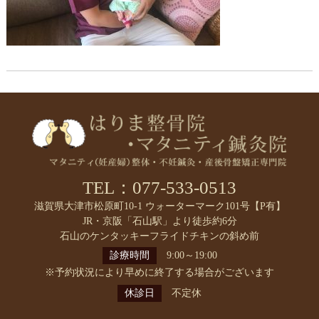
TEL：077-533-0513
滋賀県大津市松原町10-1 ウォーターマーク101号【P有】
JR・京阪「石山駅」より徒歩約6分
石山のケンタッキーフライドチキンの斜め前
診療時間
9:00～19:00
※予約状況により早めに終了する場合がございます
休診日
不定休