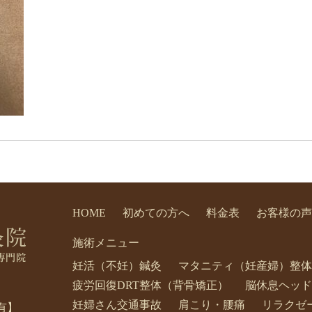
HOME
初めての方へ
料金表
お客様の声
施術メニュー
妊活（不妊）鍼灸
マタニティ（妊産婦）整体
疲労回復DRT整体（背骨矯正）
脳休息ヘッド
妊婦さん交通事故
肩こり・腰痛
リラクゼ
有】