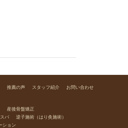
推薦の声
スタッフ紹介
お問い合わせ
産後骨盤矯正
スパ
逆子施術（はり灸施術）
ーション