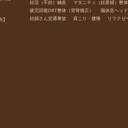
妊活（不妊）鍼灸
マタニティ（妊産婦）整体
疲労回復DRT整体（背骨矯正）
脳休息ヘッド
妊婦さん交通事故
肩こり・腰痛
リラクゼ
有】