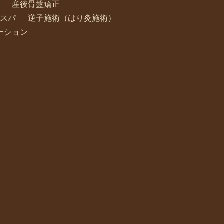
産後骨盤矯正
スパ
逆子施術（はり灸施術）
ーション