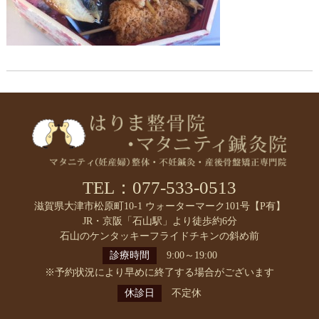
TEL：077-533-0513
滋賀県大津市松原町10-1 ウォーターマーク101号【P有】
JR・京阪「石山駅」より徒歩約6分
石山のケンタッキーフライドチキンの斜め前
診療時間
9:00～19:00
※予約状況により早めに終了する場合がございます
休診日
不定休