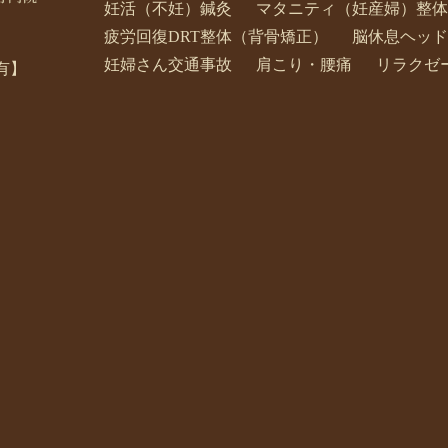
妊活（不妊）鍼灸
マタニティ（妊産婦）整体
疲労回復DRT整体（背骨矯正）
脳休息ヘッド
妊婦さん交通事故
肩こり・腰痛
リラクゼ
有】