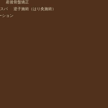
産後骨盤矯正
スパ
逆子施術（はり灸施術）
ーション