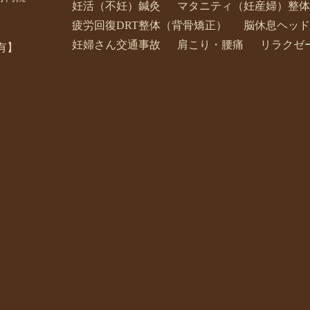
妊活（不妊）鍼灸
マタニティ（妊産婦）整体
疲労回復DRT整体（背骨矯正）
脳休息ヘッド
妊婦さん交通事故
肩こり・腰痛
リラクゼ
有】