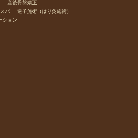
産後骨盤矯正
スパ
逆子施術（はり灸施術）
ーション